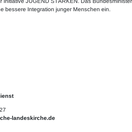
der Initiative JUGEND STÄRKEN. Das Bundesministeri
ne bessere Integration junger Menschen ein.
ienst
627
che-landeskirche.de